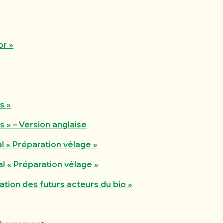
r »
s »
» – Version anglaise
 « Préparation vêlage »
 « Préparation vêlage »
ion des futurs acteurs du bio »