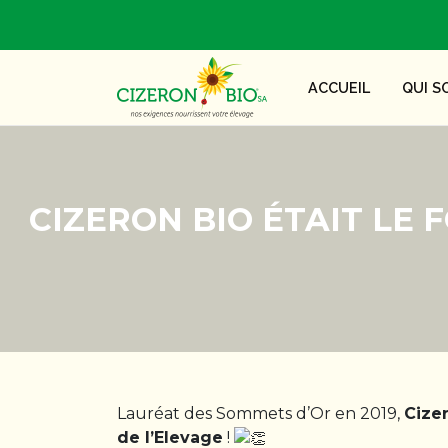
ACCUEIL
QUI S
CIZERON BIO ÉTAIT LE
Lauréat des Sommets d’Or en 2019,
Cize
de l’E
levage
!