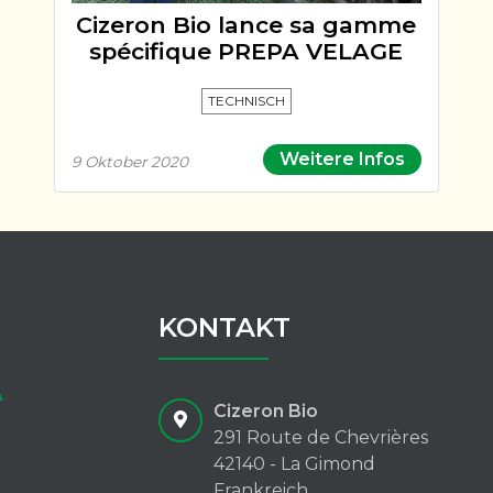
Cizeron Bio lance sa gamme
spécifique PREPA VELAGE
TECHNISCH
Weitere Infos
9 Oktober 2020
KONTAKT
Cizeron Bio
291 Route de Chevrières
42140 - La Gimond
Frankreich