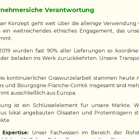
rnehmersiche Verantwortung
er Konzept geht weit über die alleinige Verwendung v
 ein weitreichendes ethisches Engagement, das unse
immt.
019 wurden fast 90% aller Lieferungen so koordinie
eder beladen ins Werk zurückkehrten. Unsere Transport
is kontinuierlicher Graswurzelarbeit stammen heute 
 und Bourgogne-Franche-Comté. Insgesamt sind mehr a
mt ausschließlich aus Europa.
gung ist ein Schlüsselelement für unsere Märkte. W
eil aus lokal angebauten Ölsaaten und Proteinträgern
kte.
Expertise:
Unser Fachwissen im Bereich der Rohsto