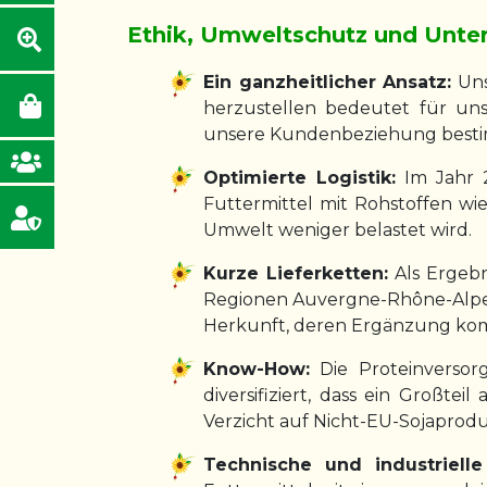
Ethik, Umweltschutz und Unte
Ein ganzheitlicher Ansatz:
Uns
herzustellen bedeutet für uns
unsere Kundenbeziehung best
Optimierte Logistik:
Im Jahr 2
Futtermittel mit Rohstoffen wi
Umwelt weniger belastet wird.
Kurze Lieferketten:
Als Ergebn
Regionen Auvergne-Rhône-Alpes
Herkunft, deren Ergänzung kom
Know-How:
Die Proteinversor
diversifiziert, dass ein Großt
Verzicht auf Nicht-EU-Sojaprodu
Technische und industrielle 