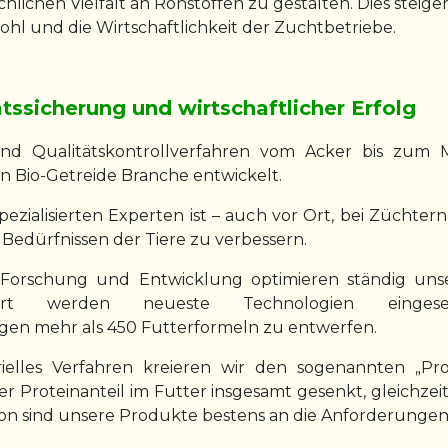
ichlichen Vielfalt an Rohstoffen zu gestalten. Dies st
wohl und die Wirtschaftlichkeit der Zuchtbetriebe.
ätssicherung und wirtschaftlicher Erfolg
und Qualitätskontrollverfahren vom Acker bis zum M
n Bio-Getreide Branche entwickelt.
ezialisierten Experten ist – auch vor Ort, bei Züchte
Bedürfnissen der Tiere zu verbessern.
 Forschung und Entwicklung optimieren ständig unse
ndort werden neueste Technologien eing
gen mehr als 450 Futterformeln zu entwerfen.
rielles Verfahren kreieren wir den sogenannten „Pr
r Proteinanteil im Futter insgesamt gesenkt, gleichzei
tion sind unsere Produkte bestens an die Anforderunge